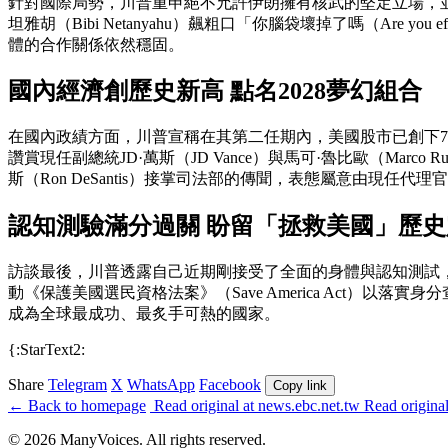
針對國際局勢，川普重申絕不允許伊朗擁有核武的堅定立場，並
坦雅胡（Bibi Netanyahu）飆粗口「你腦袋壞掉了嗎（Are
體的合作關係依然穩固。
國內經濟創歷史新高 點名2028夢幻組合
在國內政績方面，川普宣稱在其第二任期內，美國股市已創下7
讚賞現任副總統JD·萬斯（JD Vance）與馬可·魯比歐（M
斯（Ron DeSantis）接掌司法部的傳聞，表態屬意由現任代理
認知測驗滿分過關 盼留「拯救美國」歷史
訪談最後，川普透露自己近期剛接受了全面的身體與認知測試，並
動《保護美國選民資格法案》（Save America Act
成為全球最成功、最炙手可熱的國家。
{:StarText2:
Share
Telegram
X
WhatsApp
Facebook
Copy link
← Back to homepage
Read original at news.ebc.net.tw
Read origina
© 2026 ManyVoices. All rights reserved.