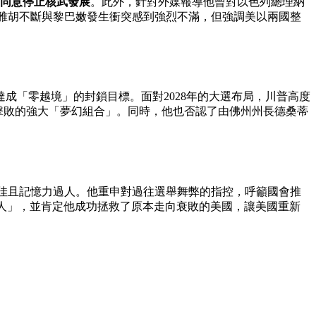
同意停止核武發展
。此外，針對外媒報導他曾對以色列總理納
坦言當時對納坦雅胡不斷與黎巴嫩發生衝突感到強烈不滿，但強調美以兩國整
成「零越境」的封鎖目標。面對2028年的大選布局，川普高度
主黨難以擊敗的強大「夢幻組合」。同時，他也否認了由佛州州長德桑蒂
態極佳且記憶力過人。他重申對過往選舉舞弊的指控，呼籲國會推
個「好人」，並肯定他成功拯救了原本走向衰敗的美國，讓美國重新