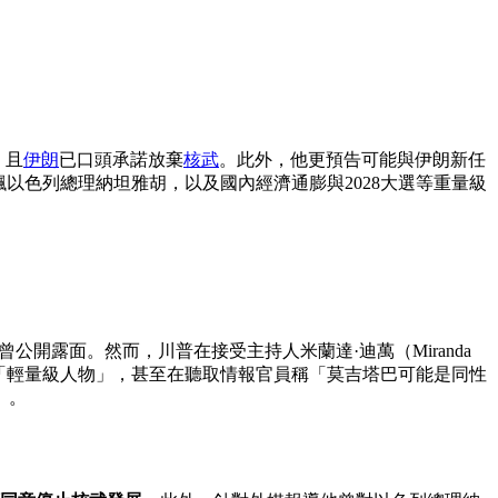
，且
伊朗
已口頭承諾放棄
核武
。此外，他更預告可能與伊朗新任
、怒飆以色列總理納坦雅胡，以及國內經濟通膨與2028大選等重量級
未曾公開露面。然而，川普在接受主持人米蘭達·迪萬（Miranda
是「輕量級人物」，甚至在聽取情報官員稱「莫吉塔巴可能是同性
」。