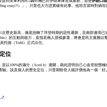
提到美軍利用B-2轟炸機已對伊朗軍隊造成重創，迫使
伊朗口頭
 you effing crazy?!）」。川普也大方證實確有此事。他
1次歷史新高，徹底扭轉了拜登時期的惡性通膨，且南部邊境已達
arco Rubio）的互動與能力，直指若兩人搭檔參選，將會是民
官員托德（Todd）正式出任。
定位
以100%的滿分（Aced it）過關，藉此證明自己心血管狀
）以落實身分查驗。談及個人的歷史定位，川普期盼世人能評價他為一
l
↗