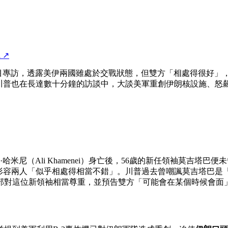
l
↗
e One》節目專訪，透露美伊兩國雖處於交戰狀態，但雙方「相處得很好」
面。此外，川普也在長達數十分鐘的訪談中，大談美軍重創伊朗核設施
尼（Ali Khamenei）身亡後，56歲的新任領袖莫吉塔巴便
，並形容兩人「似乎相處得相當不錯」。川普過去曾嘲諷莫吉塔巴
部對這位新領袖相當尊重，並預告雙方「可能會在某個時候會面